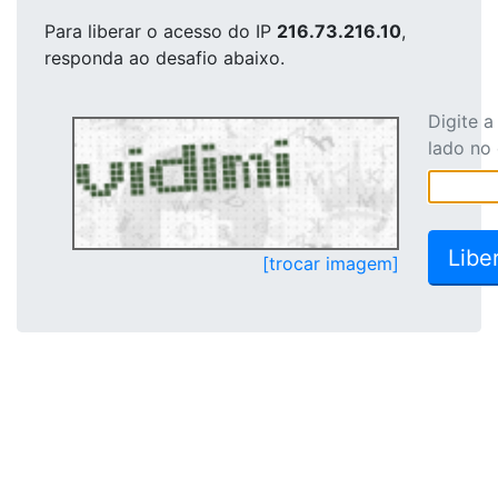
Para liberar o acesso
do IP
216.73.216.10
,
responda ao desafio abaixo.
Digite 
lado no
[trocar imagem]